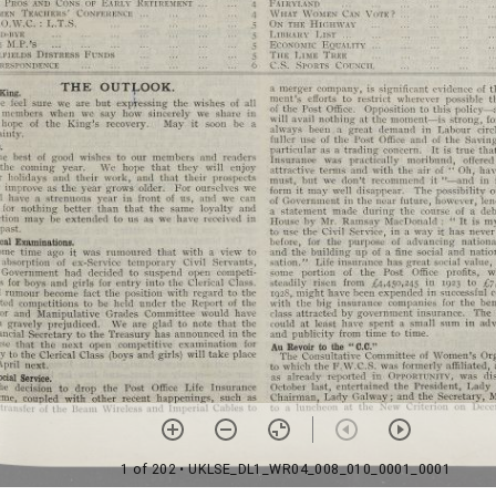
1 of 202
• UKLSE_DL1_WR04_008_010_0001_0001