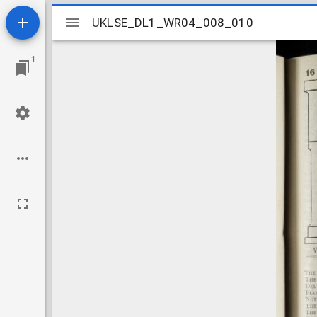
Mirador
UKLSE_DL1_WR04_008_010
UKLSE_DL1_WR04_008_010
viewer
1