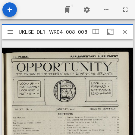
1
Mirador
UKLSE_DL1_WR04_008_008
UKLSE_DL1_WR04_008_008
viewer