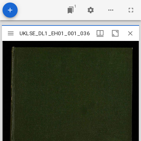
1
Mirador
UKLSE_DL1_EH01_001_036
UKLSE_DL1_EH01_001_036
viewer