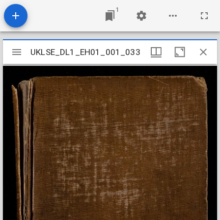
1
Mirador
UKLSE_DL1_EH01_001_033
UKLSE_DL1_EH01_001_033
viewer