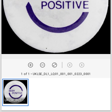
1 of 1
• UKLSE_DL1_LQ01_001_001_0223_0001
U
KLSE_DL1_LQ01_001_001_0223_0001