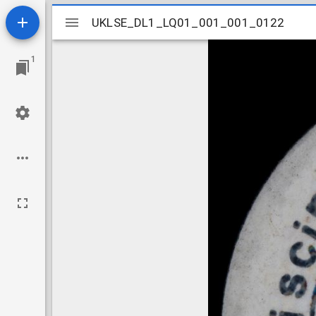
Mirador
UKLSE_DL1_LQ01_001_001_0122
UKLSE_DL1_LQ01_001_001_0122
viewer
1