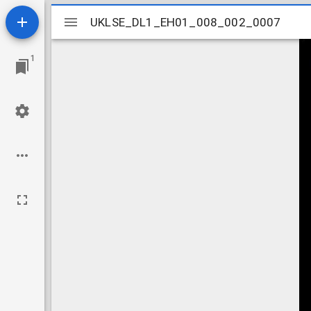
Mirador
UKLSE_DL1_EH01_008_002_0007
UKLSE_DL1_EH01_008_002_0007
viewer
1