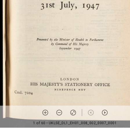
1 of 60
• UKLSE_DL1_EH01_008_002_0007_0001