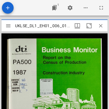
1
Mirador
UKLSE_DL1_EH01_006_017_0114
UKLSE_DL1_EH01_006_017_0114
viewer