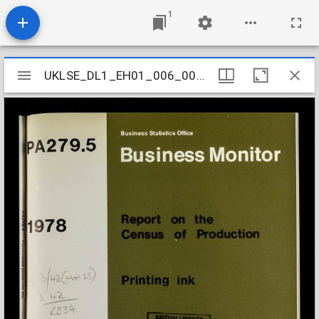
1
Mirador
UKLSE_DL1_EH01_006_008_0042
UKLSE_DL1_EH01_006_008_0042
viewer