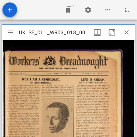
1
Mirador
UKLSE_DL1_WR03_018_005_0007
UKLSE_DL1_WR03_018_005_0007
viewer