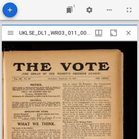
1
Mirador
UKLSE_DL1_WR03_011_003_0006
UKLSE_DL1_WR03_011_003_0006
viewer